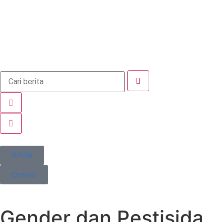
PPDB
Donasi
Gender dan Pestisida