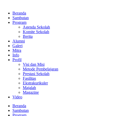
Lewati
ke
Beranda
konten
Sambutan
Program
Agenda Sekolah
Komite Sekolah
Berita
Alumni
Galeri
Mitra
Info
Profil
Visi dan Misi
Metode Pembelajaran
Prestasi Sekolah
Fasilitas
Ekstrakurikuler
Majalah
Magazine
Video
Beranda
Sambutan
Program