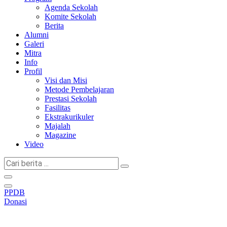
Agenda Sekolah
Komite Sekolah
Berita
Alumni
Galeri
Mitra
Info
Profil
Visi dan Misi
Metode Pembelajaran
Prestasi Sekolah
Fasilitas
Ekstrakurikuler
Majalah
Magazine
Video
Cari
berita
...
PPDB
Donasi