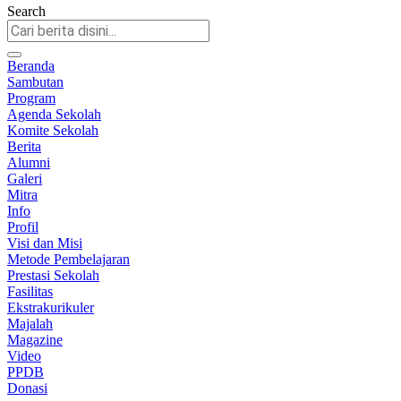
Search
Beranda
Sambutan
Program
Agenda Sekolah
Komite Sekolah
Berita
Alumni
Galeri
Mitra
Info
Profil
Visi dan Misi
Metode Pembelajaran
Prestasi Sekolah
Fasilitas
Ekstrakurikuler
Majalah
Magazine
Video
PPDB
Donasi