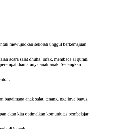
untuk mewujudkan sekolah unggul berkemajuan
an acara salat dhuha, infak, membaca al quran,
 seperempat diantaranya anak-anak. Sedangkan
ontoh.
 bagaimana anak salat, tenang, ngajinya bagus,
pan akan kita optimalkan komuniutas pembelajar
pada di bawah.