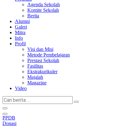
Agenda Sekolah
Komite Sekolah
Berita
Alumni
Galeri
Mitra
Info
Profil
Visi dan Misi
Metode Pembelajaran
Prestasi Sekolah
Fasilitas
Ekstrakurikuler
Majalah
Magazine
Video
Cari
berita
...
PPDB
Donasi