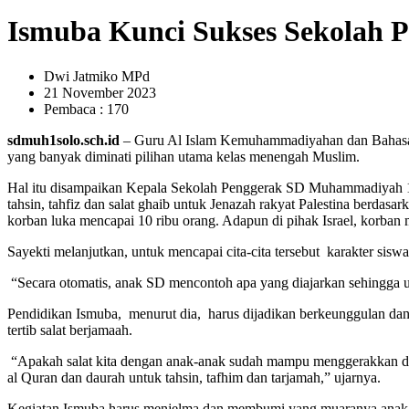
Ismuba Kunci Sukses Sekolah 
Dwi Jatmiko MPd
21 November 2023
Pembaca : 170
sdmuh1solo.sch.id
– Guru Al Islam Kemuhammadiyahan dan Bahasa 
yang banyak diminati pilihan utama kelas menengah Muslim.
Hal itu disampaikan Kepala Sekolah Penggerak SD Muhammadiyah 1 Su
tahsin, tahfiz dan salat ghaib untuk Jenazah rakyat Palestina berda
korban luka mencapai 10 ribu orang. Adapun di pihak Israel, korba
Sayekti melanjutkan, untuk mencapai cita-cita tersebut karakter sis
“Secara otomatis, anak SD mencontoh apa yang diajarkan sehingga 
Pendidikan Ismuba, menurut dia, harus dijadikan berkeunggulan da
tertib salat berjamaah.
“Apakah salat kita dengan anak-anak sudah mampu menggerakkan dan
al Quran dan daurah untuk tahsin, tafhim dan tarjamah,” ujarnya.
Kegiatan Ismuba harus menjelma dan membumi yang muaranya anak-anak