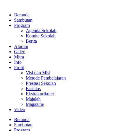
Lewati
ke
Beranda
konten
Sambutan
Program
Agenda Sekolah
Komite Sekolah
Berita
Alumni
Galeri
Mitra
Info
Profil
Visi dan Misi
Metode Pembelajaran
Prestasi Sekolah
Fasilitas
Ekstrakurikuler
Majalah
Magazine
Video
Beranda
Sambutan
Program