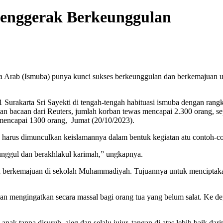
Penggerak Berkeunggulan
Arab (Ismuba) punya kunci sukses berkeunggulan dan berkemajuan 
rakarta Sri Sayekti di tengah-tengah habituasi ismuba dengan rangkai
sarkan bacaan dari Reuters, jumlah korban tewas mencapai 2.300 orang,
n mencapai 1300 orang, Jumat (20/10/2023).
wa harus dimunculkan keislamannya dalam bentuk kegiatan atu contoh-c
unggul dan berakhlakul karimah,” ungkapnya.
n berkemajuan di sekolah Muhammadiyah. Tujuannya untuk menciptakan
 mengingatkan secara massal bagi orang tua yang belum salat. Ke de
 tanpa disuruh, ajeg dan selalu jujur, tangan di atas lebih baik dari