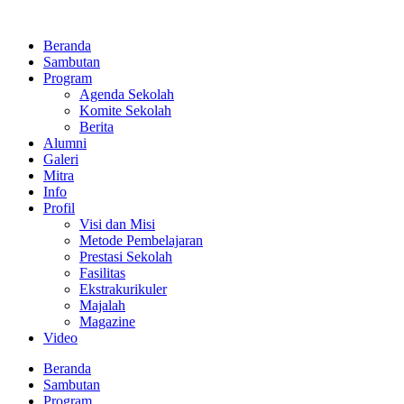
Lewati
ke
Beranda
konten
Sambutan
Program
Agenda Sekolah
Komite Sekolah
Berita
Alumni
Galeri
Mitra
Info
Profil
Visi dan Misi
Metode Pembelajaran
Prestasi Sekolah
Fasilitas
Ekstrakurikuler
Majalah
Magazine
Video
Beranda
Sambutan
Program