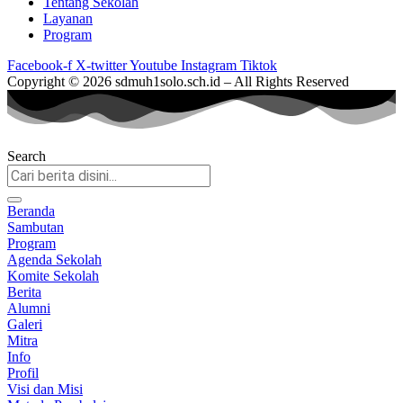
Tentang Sekolah
Layanan
Program
Facebook-f
X-twitter
Youtube
Instagram
Tiktok
Copyright © 2026 sdmuh1solo.sch.id – All Rights Reserved
Search
Beranda
Sambutan
Program
Agenda Sekolah
Komite Sekolah
Berita
Alumni
Galeri
Mitra
Info
Profil
Visi dan Misi