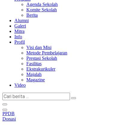
Agenda Sekolah
Komite Sekolah
Berita
Alumni
Galeri
Mitra
Info
Profil
Visi dan Misi
Metode Pembelajaran
Prestasi Sekolah
Fasilitas
Ekstrakurikuler
Majalah
Magazine
Video
Cari
berita
...
PPDB
Donasi