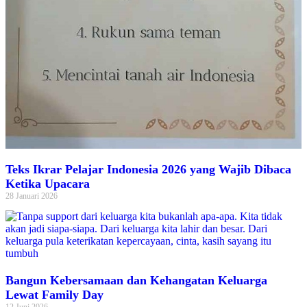
Teks Ikrar Pelajar Indonesia 2026 yang Wajib Dibaca
Ketika Upacara
28 Januari 2026
Bangun Kebersamaan dan Kehangatan Keluarga
Lewat Family Day
12 Juni 2026