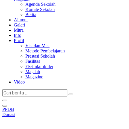
Agenda Sekolah
Komite Sekolah
Berita
Alumni
Galeri
Mitra
Info
Profil
Visi dan Misi
Metode Pembelajaran
Prestasi Sekolah
Fasilitas
Ekstrakurikuler
Majalah
Magazine
Video
Cari
berita
...
PPDB
Donasi