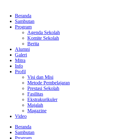
Lewati
ke
Beranda
konten
Sambutan
Program
Agenda Sekolah
Komite Sekolah
Berita
Alumni
Galeri
Mitra
Info
Profil
Visi dan Misi
Metode Pembelajaran
Prestasi Sekolah
Fasilitas
Ekstrakurikuler
Majalah
Magazine
Video
Beranda
Sambutan
Program