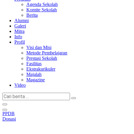
Agenda Sekolah
Komite Sekolah
Berita
Alumni
Galeri
Mitra
Info
Profil
Visi dan Misi
Metode Pembelajaran
Prestasi Sekolah
Fasilitas
Ekstrakurikuler
Majalah
Magazine
Video
Cari
berita
...
PPDB
Donasi