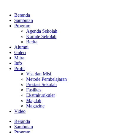
Lewati
ke
Beranda
konten
Sambutan
Program
Agenda Sekolah
Komite Sekolah
Berita
Alumni
Galeri
Mitra
Info
Profil
Visi dan Misi
Metode Pembelajaran
Prestasi Sekolah
Fasilitas
Ekstrakurikuler
Majalah
Magazine
Video
Beranda
Sambutan
Program