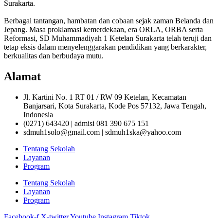
Surakarta.
Berbagai tantangan, hambatan dan cobaan sejak zaman Belanda dan
Jepang. Masa proklamasi kemerdekaan, era ORLA, ORBA serta
Reformasi, SD Muhammadiyah 1 Ketelan Surakarta telah teruji dan
tetap eksis dalam menyelenggarakan pendidikan yang berkarakter,
berkualitas dan berbudaya mutu.
Alamat
Jl. Kartini No. 1 RT 01 / RW 09 Ketelan, Kecamatan
Banjarsari, Kota Surakarta, Kode Pos 57132, Jawa Tengah,
Indonesia
(0271) 643420 | admisi 081 390 675 151
sdmuh1solo@gmail.com | sdmuh1ska@yahoo.com
Tentang Sekolah
Layanan
Program
Tentang Sekolah
Layanan
Program
Facebook-f
X-twitter
Youtube
Instagram
Tiktok