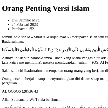
Orang Penting Versi Islam
Dwi Jatmiko MPd
24 Februari 2023
Pembaca : 152
sdmuh1solo.sch.id – Surat Al-Furqan ayat 63 merupakan salah satu f
Ibadurrahman.
ّحْمَٰنِ الَّذِينَ يَمْشُونَ عَلَى الْأَرْضِ هَوْنًا وَإِذَا خَاطَبَهُمُ الْجَاهِلُونَ قَالُوا سَلَامًا
Artinya: “Adapun hamba-hamba Tuhan Yang Maha Pengasih itu adalah
kata-kata yang menghina), mereka mengucapkan ‘salam’.” (QS. Al F
Salah satu ciri Ibadurrahman merupakan orang-orang yang berjalan di
Orang tersebut berjalan tanpa menyombongkan diri dalam sikap maupun
pergaulan.
AL QOSOS (28)/36-43
Allah Subhanahu Wa Ta’ala berfirman: