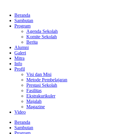
Lewati
ke
Beranda
konten
Sambutan
Program
Agenda Sekolah
Komite Sekolah
Berita
Alumni
Galeri
Mitra
Info
Profil
Visi dan Misi
Metode Pembelajaran
Prestasi Sekolah
Fasilitas
Ekstrakurikuler
Majalah
Magazine
Video
Beranda
Sambutan
Program