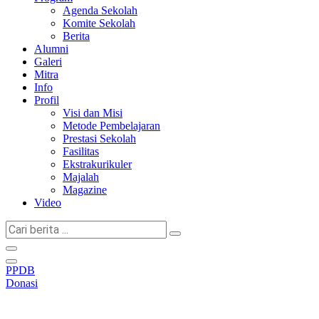
Agenda Sekolah
Komite Sekolah
Berita
Alumni
Galeri
Mitra
Info
Profil
Visi dan Misi
Metode Pembelajaran
Prestasi Sekolah
Fasilitas
Ekstrakurikuler
Majalah
Magazine
Video
Cari
berita
...
PPDB
Donasi