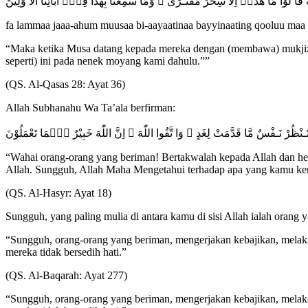
ٰتٍ قَا لُوْا مَا هٰذَاۤ اِلَّا سِحْرٌ مُّفْتَـرًى ۙ وَّمَا سَمِعْنَا بِهٰذَا فِيْۤ اٰبَآئِنَا الْاَ وَّلِيْنَ
fa lammaa jaaa-ahum muusaa bi-aayaatinaa bayyinaating qooluu maa h
“Maka ketika Musa datang kepada mereka dengan (membawa) mukjizat 
seperti) ini pada nenek moyang kami dahulu.””
(QS. Al-Qasas 28: Ayat 36)
Allah Subhanahu Wa Ta’ala berfirman:
َلْتَـنْظُرْ نَـفْسٌ مَّا قَدَّمَتْ لِغَدٍ ۚ وَا تَّقُوا اللّٰهَ ۗ اِنَّ اللّٰهَ خَبِيْرٌ بِۢمَا تَعْمَلُوْنَ
“Wahai orang-orang yang beriman! Bertakwalah kepada Allah dan hend
Allah. Sungguh, Allah Maha Mengetahui terhadap apa yang kamu ker
(QS. Al-Hasyr: Ayat 18)
Sungguh, yang paling mulia di antara kamu di sisi Allah ialah orang 
“Sungguh, orang-orang yang beriman, mengerjakan kebajikan, melaks
mereka tidak bersedih hati.”
(QS. Al-Baqarah: Ayat 277)
“Sungguh, orang-orang yang beriman, mengerjakan kebajikan, melaks