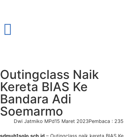
Outingclass Naik
Kereta BIAS Ke
Bandara Adi
Soemarmo
Dwi Jatmiko MPd
15 Maret 2023
Pembaca : 235
sdmuh1solo.sch.id
– Outingclass naik kereta BIAS Ke