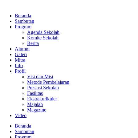
Lewati
ke
Beranda
konten
Sambutan
Program
Agenda Sekolah
Komite Sekolah
Berita
Alumni
Galeri
Mitra
Info
Profil
Visi dan Misi
Metode Pembelajaran
Prestasi Sekolah
Fasilitas
Ekstrakurikuler
Majalah
Magazine
Video
Beranda
Sambutan
Program