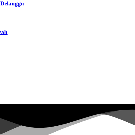
 Delanggu
yah
n