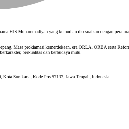
n nama HIS Muhammadiyah yang kemudian disesuaikan dengan peratu
n Jepang. Masa proklamasi kemerdekaan, era ORLA, ORBA serta Refo
berkarakter, berkualitas dan berbudaya mutu.
ri, Kota Surakarta, Kode Pos 57132, Jawa Tengah, Indonesia