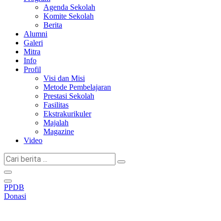
Agenda Sekolah
Komite Sekolah
Berita
Alumni
Galeri
Mitra
Info
Profil
Visi dan Misi
Metode Pembelajaran
Prestasi Sekolah
Fasilitas
Ekstrakurikuler
Majalah
Magazine
Video
Cari
berita
...
PPDB
Donasi