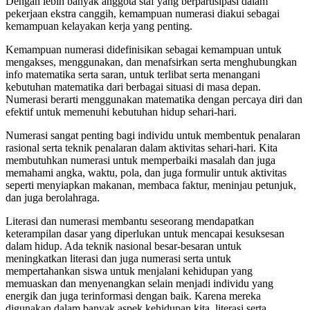
Dengan lebih banyak anggota staf yang berpartisipasi dalam
pekerjaan ekstra canggih, kemampuan numerasi diakui sebagai
kemampuan kelayakan kerja yang penting.
Kemampuan numerasi didefinisikan sebagai kemampuan untuk
mengakses, menggunakan, dan menafsirkan serta menghubungkan
info matematika serta saran, untuk terlibat serta menangani
kebutuhan matematika dari berbagai situasi di masa depan.
Numerasi berarti menggunakan matematika dengan percaya diri dan
efektif untuk memenuhi kebutuhan hidup sehari-hari.
Numerasi sangat penting bagi individu untuk membentuk penalaran
rasional serta teknik penalaran dalam aktivitas sehari-hari. Kita
membutuhkan numerasi untuk memperbaiki masalah dan juga
memahami angka, waktu, pola, dan juga formulir untuk aktivitas
seperti menyiapkan makanan, membaca faktur, meninjau petunjuk,
dan juga berolahraga.
Literasi dan numerasi membantu seseorang mendapatkan
keterampilan dasar yang diperlukan untuk mencapai kesuksesan
dalam hidup. Ada teknik nasional besar-besaran untuk
meningkatkan literasi dan juga numerasi serta untuk
mempertahankan siswa untuk menjalani kehidupan yang
memuaskan dan menyenangkan selain menjadi individu yang
energik dan juga terinformasi dengan baik. Karena mereka
digunakan dalam banyak aspek kehidupan kita, literasi serta