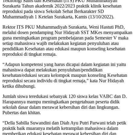
Teknologi Sains dan Kesehatan (ITS) PKU Muhammadiyah
Surakarta Tahun akademik 2022/2023 praktik klinik kesehatan
reproduksi pada siswa Sekolah Sehat Berkarakter SD
Muhammadiyah 1 Ketelan Surakarta, Kamis (13/10/2022).
Rektor ITS PKU Muhammadiyah Surakarta, Weni Hastuti PhD,
melalui dosen pendamping Nur Hidayah SST MKes menyampaikan
guna meningkatkan program pembelajaran pada Semester V maka
setiap mahasiswa wajib melakukan kegiatan penyuluhan atau
pendidikan Kesehatan atau edukasi maupun konseling kesehatan
reproduksi di tingkat remaja.
“Adapun kompetensi yang harus dicapai dalam kegiatan ini yaitu
mahasiswa dapat melakukan penyuluhan/pendidikan
kesehatan/edukasi secara kelompok maupun konseling Kesehatan
reproduksi secara individu di tingkat remaja,” kata Nur Hidayah
ketika dihubungi.
Jumlah siswa teredukasi sebanyak 120 siswa kelas VABC dan D.
Harapannya mampu meningkatkan pengetahuan peserta didik
sekolah dasar dalam merawat kebersihan diri dan lingkungan.
Pubertas dan khitan.
“Della Sabilla Suwandini dan Diah Ayu Putri Parwani telah petik
praktik baik muaranya melatih ketrampilan mahasiswa dalam
memberikan edukasi kesehatan merawat kebersihan diri dan