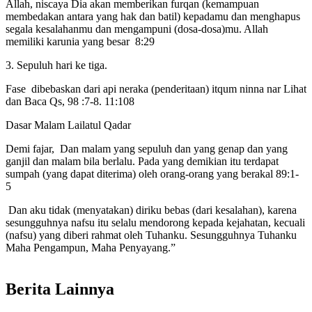
Allah, niscaya Dia akan memberikan furqan (kemampuan
membedakan antara yang hak dan batil) kepadamu dan menghapus
segala kesalahanmu dan mengampuni (dosa-dosa)mu. Allah
memiliki karunia yang besar 8:29
3. Sepuluh hari ke tiga.
Fase dibebaskan dari api neraka (penderitaan) itqum ninna nar Lihat
dan Baca Qs, 98 :7-8. 11:108
Dasar Malam Lailatul Qadar
Demi fajar, Dan malam yang sepuluh dan yang genap dan yang
ganjil dan malam bila berlalu. Pada yang demikian itu terdapat
sumpah (yang dapat diterima) oleh orang-orang yang berakal 89:1-
5
Dan aku tidak (menyatakan) diriku bebas (dari kesalahan), karena
sesungguhnya nafsu itu selalu mendorong kepada kejahatan, kecuali
(nafsu) yang diberi rahmat oleh Tuhanku. Sesungguhnya Tuhanku
Maha Pengampun, Maha Penyayang.”
Berita Lainnya