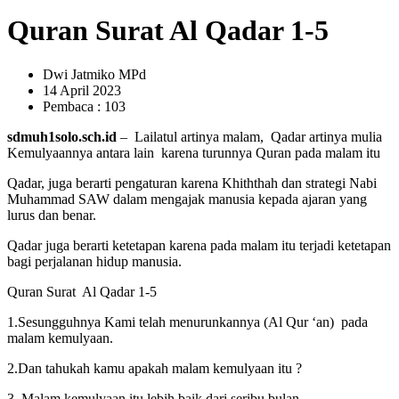
Quran Surat Al Qadar 1-5
Dwi Jatmiko MPd
14 April 2023
Pembaca : 103
sdmuh1solo.sch.id
– Lailatul artinya malam, Qadar artinya mulia
Kemulyaannya antara lain karena turunnya Quran pada malam itu
Qadar, juga berarti pengaturan karena Khiththah dan strategi Nabi
Muhammad SAW dalam mengajak manusia kepada ajaran yang
lurus dan benar.
Qadar juga berarti ketetapan karena pada malam itu terjadi ketetapan
bagi perjalanan hidup manusia.
Quran Surat Al Qadar 1-5
1.Sesungguhnya Kami telah menurunkannya (Al Qur ‘an) pada
malam kemulyaan.
2.Dan tahukah kamu apakah malam kemulyaan itu ?
3. Malam kemulyaan itu lebih baik dari seribu bulan