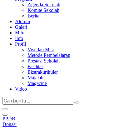
Agenda Sekolah
Komite Sekolah
Berita
Alumni
Galeri
Mitra
Info
Profil
Visi dan Misi
Metode Pembelajaran
Prestasi Sekolah
Fasilitas
Ekstrakurikuler
Majalah
Magazine
Video
Cari
berita
...
PPDB
Donasi