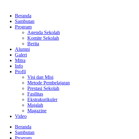
Lewati
ke
Beranda
konten
Sambutan
Program
Agenda Sekolah
Komite Sekolah
Berita
Alumni
Galeri
Mitra
Info
Profil
Visi dan Misi
Metode Pembelajaran
Prestasi Sekolah
Fasilitas
Ekstrakurikuler
Majalah
Magazine
Video
Beranda
Sambutan
Program