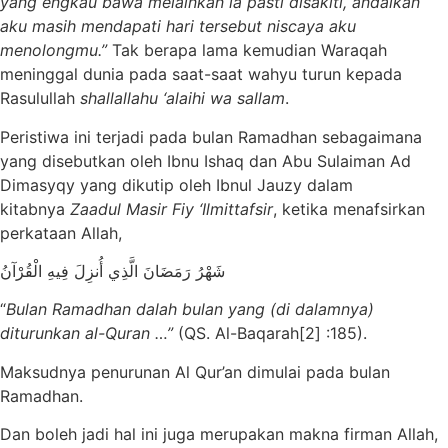
yang engkau bawa melainkan ia pasti disakiti, andaikan
aku masih mendapati hari tersebut niscaya aku
menolongmu.”
Tak berapa lama kemudian Waraqah
meninggal dunia pada saat-saat wahyu turun kepada
Rasulullah
shallallahu ‘alaihi wa sallam
.
Peristiwa ini terjadi pada bulan Ramadhan sebagaimana
yang disebutkan oleh Ibnu Ishaq dan Abu Sulaiman Ad
Dimasyqy yang dikutip oleh Ibnul Jauzy dalam
kitabnya
Zaadul Masir Fiy ‘Ilmittafsir
, ketika menafsirkan
perkataan Allah,
شَهْرُ رَمَضَانَ الَّذِي أُنزِلَ فِيهِ الْقُرْآنُ
“
Bulan Ramadhan dalah bulan yang (di dalamnya)
diturunkan al-Quran …”
(QS. Al-Baqarah[2] :185).
Maksudnya penurunan Al Qur’an dimulai pada bulan
Ramadhan.
Dan boleh jadi hal ini juga merupakan makna firman Allah,