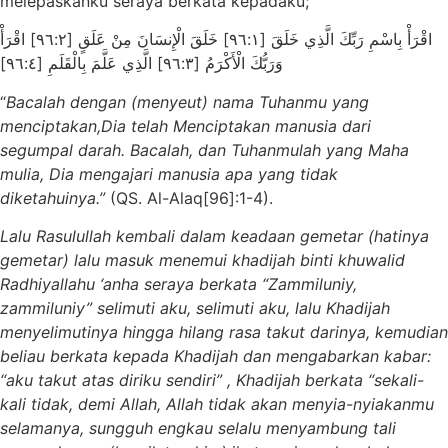
melepaskanku seraya berkata kepadaku;
اقْرَأْ بِاسْمِ رَبِّكَ الَّذِي خَلَقَ [٩٦:١] خَلَقَ الْإِنسَانَ مِنْ عَلَقٍ [٩٦:٢] اقْرَأْ
وَرَبُّكَ الْأَكْرَمُ [٩٦:٣] الَّذِي عَلَّمَ بِالْقَلَمِ [٩٦:٤]
“
Bacalah dengan (menyeut) nama Tuhanmu yang
menciptakan,Dia telah Menciptakan manusia dari
segumpal darah. Bacalah, dan Tuhanmulah yang Maha
mulia, Dia mengajari manusia apa yang tidak
diketahuinya.”
(QS. Al-Alaq[96]:1-4).
Lalu Rasulullah kembali dalam keadaan gemetar (hatinya
gemetar) lalu masuk menemui khadijah binti khuwalid
Radhiyallahu ‘anha seraya berkata “Zammiluniy,
zammiluniy” selimuti aku, selimuti aku, lalu Khadijah
menyelimutinya hingga hilang rasa takut darinya, kemudian
beliau berkata kepada Khadijah dan mengabarkan kabar:
“aku takut atas diriku sendiri” , Khadijah berkata “sekali-
kali tidak, demi Allah, Allah tidak akan menyia-nyiakanmu
selamanya, sungguh engkau selalu menyambung tali