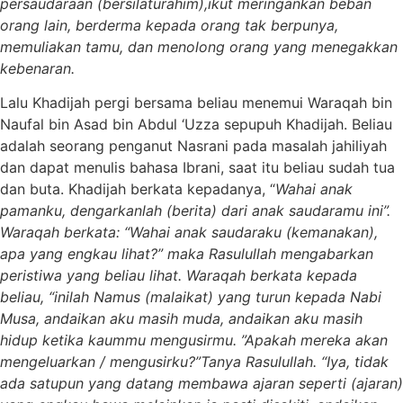
persaudaraan (bersilaturahim),ikut meringankan beban
orang lain, berderma kepada orang tak berpunya,
memuliakan tamu, dan menolong orang yang menegakkan
kebenaran.
Lalu Khadijah pergi bersama beliau menemui Waraqah bin
Naufal bin Asad bin Abdul ‘Uzza sepupuh Khadijah. Beliau
adalah seorang penganut Nasrani pada masalah jahiliyah
dan dapat menulis bahasa Ibrani, saat itu beliau sudah tua
dan buta. Khadijah berkata kepadanya, “
Wahai anak
pamanku, dengarkanlah (berita) dari anak saudaramu ini”.
Waraqah berkata: “Wahai anak saudaraku (kemanakan),
apa yang engkau lihat?” maka Rasulullah mengabarkan
peristiwa yang beliau lihat. Waraqah berkata kepada
beliau, “inilah Namus (malaikat) yang turun kepada Nabi
Musa, andaikan aku masih muda, andaikan aku masih
hidup ketika kaummu mengusirmu. ”Apakah mereka akan
mengeluarkan / mengusirku?”Tanya Rasulullah. “Iya, tidak
ada satupun yang datang membawa ajaran seperti (ajaran)