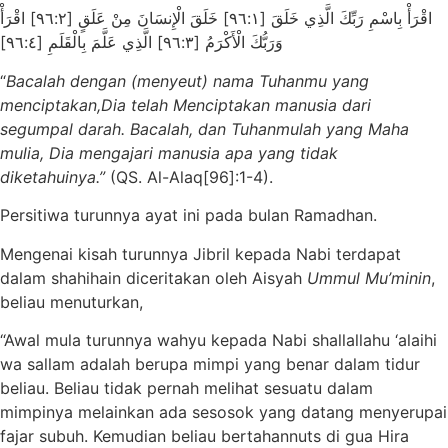
اقْرَأْ بِاسْمِ رَبِّكَ الَّذِي خَلَقَ [٩٦:١] خَلَقَ الْإِنسَانَ مِنْ عَلَقٍ [٩٦:٢] اقْرَأْ
وَرَبُّكَ الْأَكْرَمُ [٩٦:٣] الَّذِي عَلَّمَ بِالْقَلَمِ [٩٦:٤]
“
Bacalah dengan (menyeut) nama Tuhanmu yang
menciptakan,Dia telah Menciptakan manusia dari
segumpal darah. Bacalah, dan Tuhanmulah yang Maha
mulia, Dia mengajari manusia apa yang tidak
diketahuinya.”
(QS. Al-Alaq[96]:1-4).
Persitiwa turunnya ayat ini pada bulan Ramadhan.
Mengenai kisah turunnya Jibril kepada Nabi terdapat
dalam shahihain diceritakan oleh Aisyah
Ummul Mu’minin
,
beliau menuturkan,
“Awal mula turunnya wahyu kepada Nabi shallallahu ‘alaihi
wa sallam adalah berupa mimpi yang benar dalam tidur
beliau. Beliau tidak pernah melihat sesuatu dalam
mimpinya melainkan ada sesosok yang datang menyerupai
fajar subuh. Kemudian beliau bertahannuts di gua Hira