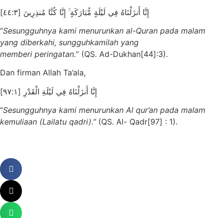
إِنَّا أَنزَلْنَاهُ فِي لَيْلَةٍ مُّبَارَكَةٍ ۚ إِنَّا كُنَّا مُنذِرِينَ [٤٤:٣]
“
Sesungguhnya kami menurunkan al-Quran pada malam
yang diberkahi, sungguh
kamilah yang
member
i
peringatan.
” (QS. Ad-Dukhan[44]:3).
Dan firman Allah Ta’ala,
إِنَّا أَنزَلْنَاهُ فِي لَيْلَةِ الْقَدْرِ [٩٧:١]
“
Sesungguhnya kami menurunkan Al qur’an pada malam
kemuliaan (Lailatu qadri).”
(QS. Al- Qadr[97] : 1).