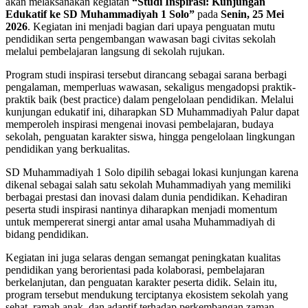
akan melaksanakan kegiatan
“Studi Inspirasi: Kunjungan
Edukatif ke SD Muhammadiyah 1 Solo”
pada
Senin, 25 Mei
2026
. Kegiatan ini menjadi bagian dari upaya penguatan mutu
pendidikan serta pengembangan wawasan bagi civitas sekolah
melalui pembelajaran langsung di sekolah rujukan.
Program studi inspirasi tersebut dirancang sebagai sarana berbagi
pengalaman, memperluas wawasan, sekaligus mengadopsi praktik-
praktik baik (best practice) dalam pengelolaan pendidikan. Melalui
kunjungan edukatif ini, diharapkan SD Muhammadiyah Palur dapat
memperoleh inspirasi mengenai inovasi pembelajaran, budaya
sekolah, penguatan karakter siswa, hingga pengelolaan lingkungan
pendidikan yang berkualitas.
SD Muhammadiyah 1 Solo dipilih sebagai lokasi kunjungan karena
dikenal sebagai salah satu sekolah Muhammadiyah yang memiliki
berbagai prestasi dan inovasi dalam dunia pendidikan. Kehadiran
peserta studi inspirasi nantinya diharapkan menjadi momentum
untuk mempererat sinergi antar amal usaha Muhammadiyah di
bidang pendidikan.
Kegiatan ini juga selaras dengan semangat peningkatan kualitas
pendidikan yang berorientasi pada kolaborasi, pembelajaran
berkelanjutan, dan penguatan karakter peserta didik. Selain itu,
program tersebut mendukung terciptanya ekosistem sekolah yang
sehat, ramah anak, dan adaptif terhadap perkembangan zaman.