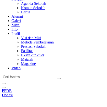
Agenda Sekolah
Komite Sekolah
Berita
Alumni
Galeri
Mitra
Info
Profil
Visi dan Misi
Metode Pembelajaran
Prestasi Sekolah
Fasilitas
Ekstrakurikuler
Majalah
Magazine
Video
Cari
berita
...
PPDB
Donasi