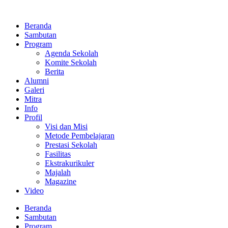
Lewati
ke
Beranda
konten
Sambutan
Program
Agenda Sekolah
Komite Sekolah
Berita
Alumni
Galeri
Mitra
Info
Profil
Visi dan Misi
Metode Pembelajaran
Prestasi Sekolah
Fasilitas
Ekstrakurikuler
Majalah
Magazine
Video
Beranda
Sambutan
Program