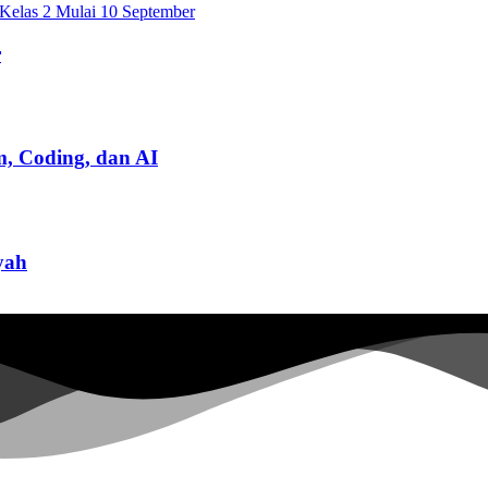
r
m, Coding, dan AI
yah