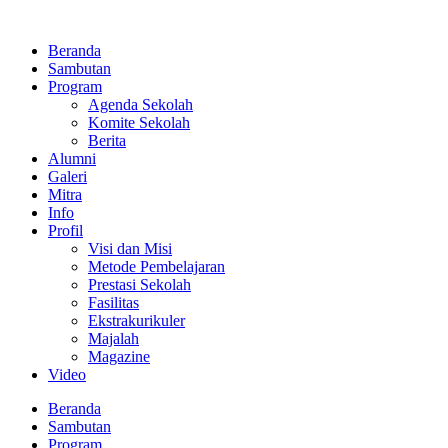
Lewati
ke
Beranda
konten
Sambutan
Program
Agenda Sekolah
Komite Sekolah
Berita
Alumni
Galeri
Mitra
Info
Profil
Visi dan Misi
Metode Pembelajaran
Prestasi Sekolah
Fasilitas
Ekstrakurikuler
Majalah
Magazine
Video
Beranda
Sambutan
Program