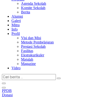
Agenda Sekolah
Komite Sekolah
Berita
Alumni
Galeri
Mitra
Info
Profil
Visi dan Misi
Metode Pembelajaran
Prestasi Sekolah
Fasilitas
Ekstrakurikuler
Majalah
Magazine
Video
Cari
berita
...
PPDB
Donasi