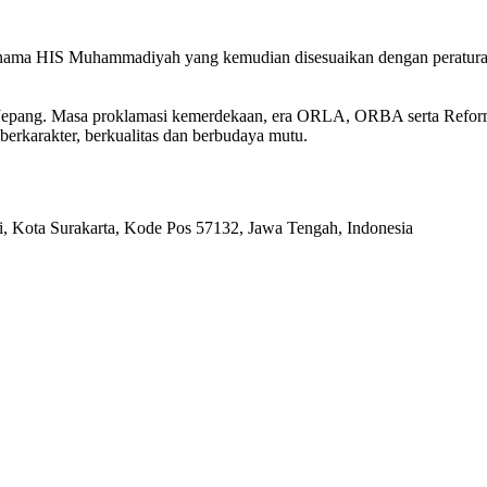
n nama HIS Muhammadiyah yang kemudian disesuaikan dengan peratu
n Jepang. Masa proklamasi kemerdekaan, era ORLA, ORBA serta Refo
berkarakter, berkualitas dan berbudaya mutu.
ri, Kota Surakarta, Kode Pos 57132, Jawa Tengah, Indonesia