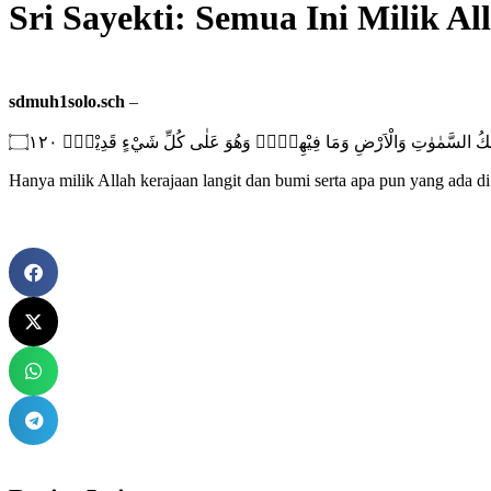
Sri Sayekti: Semua Ini Milik Al
sdmuh1solo.sch
–
ُلْكُ السَّمٰوٰتِ وَالْاَرْضِ وَمَا فِيْهِنَّۗ وَهُوَ عَلٰى كُلِّ شَيْءٍ قَدِيْرٌࣖ ۝١٢٠
Hanya milik Allah kerajaan langit dan bumi serta apa pun yang ada d