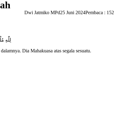
lah
Dwi Jatmiko MPd
25 Juni 2024
Pembaca : 152
لِلّٰهِ م
i dalamnya. Dia Mahakuasa atas segala sesuatu.