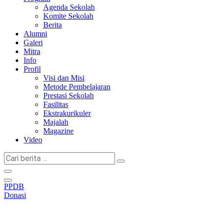
Agenda Sekolah
Komite Sekolah
Berita
Alumni
Galeri
Mitra
Info
Profil
Visi dan Misi
Metode Pembelajaran
Prestasi Sekolah
Fasilitas
Ekstrakurikuler
Majalah
Magazine
Video
Cari
berita
...
PPDB
Donasi