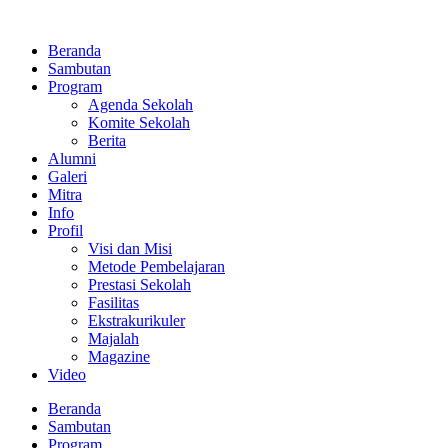
Lewati
ke
Beranda
konten
Sambutan
Program
Agenda Sekolah
Komite Sekolah
Berita
Alumni
Galeri
Mitra
Info
Profil
Visi dan Misi
Metode Pembelajaran
Prestasi Sekolah
Fasilitas
Ekstrakurikuler
Majalah
Magazine
Video
Beranda
Sambutan
Program