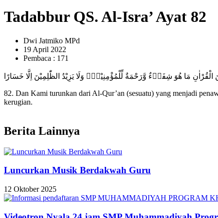
Tadabbur QS. Al-Isra’ Ayat 82
Dwi Jatmiko MPd
19 April 2022
Pembaca : 171
نَ الْقُرْاٰنِ مَا هُوَ شِفَاۤءٌ وَّرَحْمَةٌ لِّلْمُؤْمِنِيْنَۙ وَلَا يَزِيْدُ الظّٰلِمِيْنَ اِلَّا خَسَارًا
82. Dan Kami turunkan dari Al-Qur’an (sesuatu) yang menjadi pena
kerugian.
Berita Lainnya
Luncurkan Musik Berdakwah Guru
12 Oktober 2025
Videotron Nyala 24 jam SMP Muhammadiyah Progr