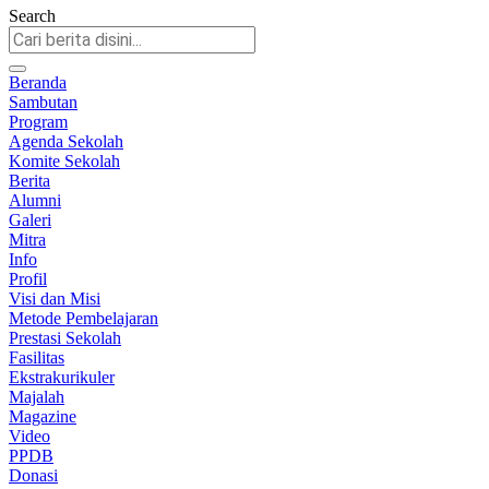
Search
Beranda
Sambutan
Program
Agenda Sekolah
Komite Sekolah
Berita
Alumni
Galeri
Mitra
Info
Profil
Visi dan Misi
Metode Pembelajaran
Prestasi Sekolah
Fasilitas
Ekstrakurikuler
Majalah
Magazine
Video
PPDB
Donasi