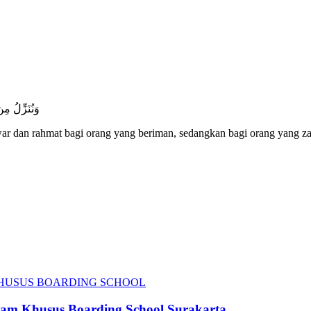
وَنُنَزِّلُ مِ
war dan rahmat bagi orang yang beriman, sedangkan bagi orang yang z
am Khusus Boarding School Surakarta