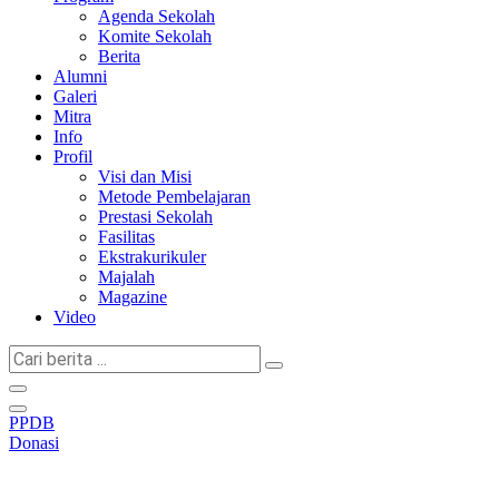
Agenda Sekolah
Komite Sekolah
Berita
Alumni
Galeri
Mitra
Info
Profil
Visi dan Misi
Metode Pembelajaran
Prestasi Sekolah
Fasilitas
Ekstrakurikuler
Majalah
Magazine
Video
Cari
berita
...
PPDB
Donasi