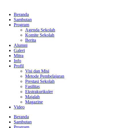
Lewati
ke
Beranda
konten
Sambutan
Program
Agenda Sekolah
Komite Sekolah
Berita
Alumni
Galeri
Mitra
Info
Profil
Visi dan Misi
Metode Pembelajaran
Prestasi Sekolah
Fasilitas
Ekstrakurikuler
Majalah
Magazine
Video
Beranda
Sambutan
Program