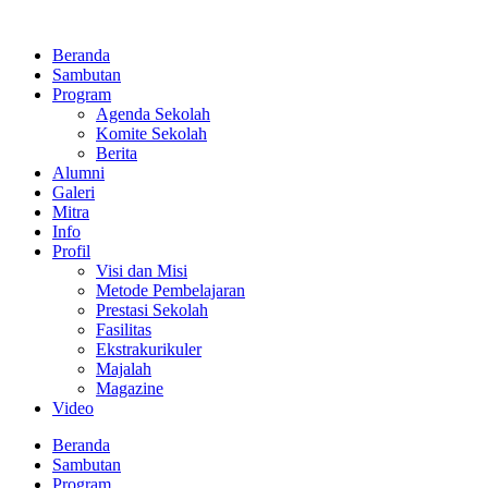
Lewati
ke
Beranda
konten
Sambutan
Program
Agenda Sekolah
Komite Sekolah
Berita
Alumni
Galeri
Mitra
Info
Profil
Visi dan Misi
Metode Pembelajaran
Prestasi Sekolah
Fasilitas
Ekstrakurikuler
Majalah
Magazine
Video
Beranda
Sambutan
Program