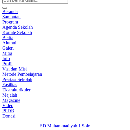
Beranda
Sambutan
Program
Agenda Sekolah
Komite Sekolah
Berita
Alumni
Galeri
Mitra
Info
Profil
Visi dan Misi
Metode Pembelajaran
Prestasi Sekolah
Fasilitas
Ekstrakurikuler
Majalah
Magazine
Video
PPDB
Donasi
SD Muhammadiyah 1 Solo