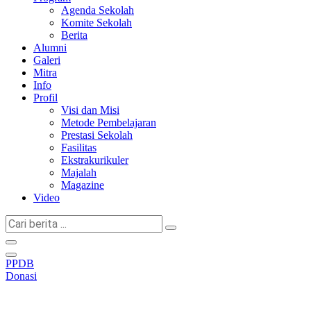
Agenda Sekolah
Komite Sekolah
Berita
Alumni
Galeri
Mitra
Info
Profil
Visi dan Misi
Metode Pembelajaran
Prestasi Sekolah
Fasilitas
Ekstrakurikuler
Majalah
Magazine
Video
Cari
berita
...
PPDB
Donasi