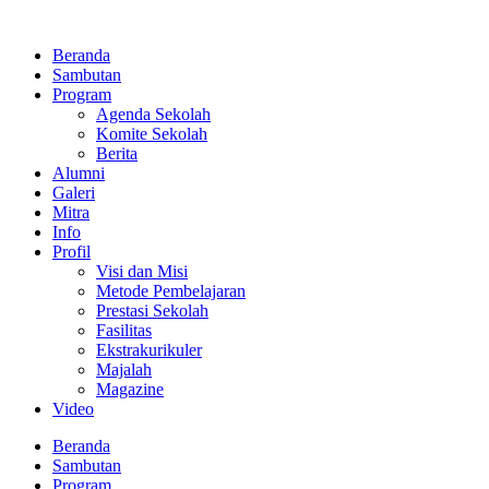
Lewati
ke
Beranda
konten
Sambutan
Program
Agenda Sekolah
Komite Sekolah
Berita
Alumni
Galeri
Mitra
Info
Profil
Visi dan Misi
Metode Pembelajaran
Prestasi Sekolah
Fasilitas
Ekstrakurikuler
Majalah
Magazine
Video
Beranda
Sambutan
Program