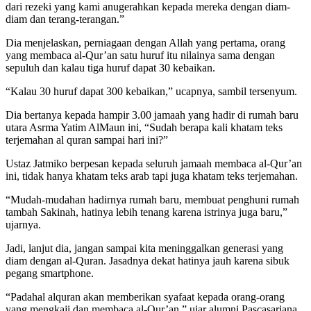
dari rezeki yang kami anugerahkan kepada mereka dengan diam-
diam dan terang-terangan.”
Dia menjelaskan, perniagaan dengan Allah yang pertama, orang
yang membaca al-Qur’an satu huruf itu nilainya sama dengan
sepuluh dan kalau tiga huruf dapat 30 kebaikan.
“Kalau 30 huruf dapat 300 kebaikan,” ucapnya, sambil tersenyum.
Dia bertanya kepada hampir 3.00 jamaah yang hadir di rumah baru
utara Asrma Yatim AlMaun ini, “Sudah berapa kali khatam teks
terjemahan al quran sampai hari ini?”
Ustaz Jatmiko berpesan kepada seluruh jamaah membaca al-Qur’an
ini, tidak hanya khatam teks arab tapi juga khatam teks terjemahan.
“Mudah-mudahan hadirnya rumah baru, membuat penghuni rumah
tambah Sakinah, hatinya lebih tenang karena istrinya juga baru,”
ujarnya.
Jadi, lanjut dia, jangan sampai kita meninggalkan generasi yang
diam dengan al-Quran. Jasadnya dekat hatinya jauh karena sibuk
pegang smartphone.
“Padahal alquran akan memberikan syafaat kepada orang-orang
yang mengkaji dan membaca al-Qur’an,” ujar alumni Pascasarjana