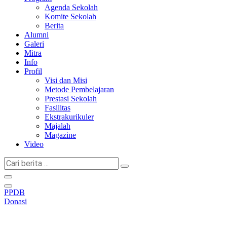
Agenda Sekolah
Komite Sekolah
Berita
Alumni
Galeri
Mitra
Info
Profil
Visi dan Misi
Metode Pembelajaran
Prestasi Sekolah
Fasilitas
Ekstrakurikuler
Majalah
Magazine
Video
Cari
berita
...
PPDB
Donasi