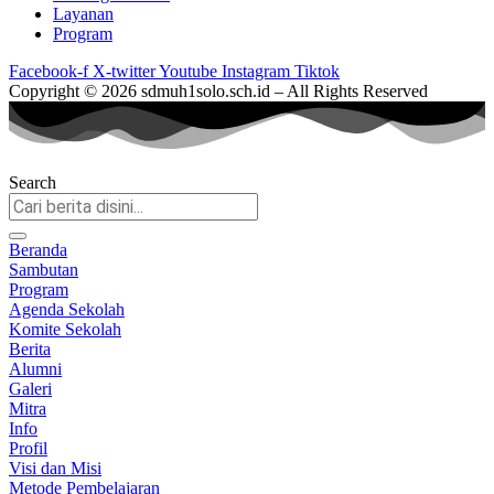
Layanan
Program
Facebook-f
X-twitter
Youtube
Instagram
Tiktok
Copyright © 2026 sdmuh1solo.sch.id – All Rights Reserved
Search
Beranda
Sambutan
Program
Agenda Sekolah
Komite Sekolah
Berita
Alumni
Galeri
Mitra
Info
Profil
Visi dan Misi
Metode Pembelajaran