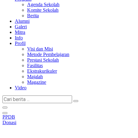
Agenda Sekolah
Komite Sekolah
Berita
Alumni
Galeri
Mitra
Info
Profil
Visi dan Misi
Metode Pembelajaran
Prestasi Sekolah
Fasilitas
Ekstrakurikuler
Majalah
Magazine
Video
Cari
berita
...
PPDB
Donasi