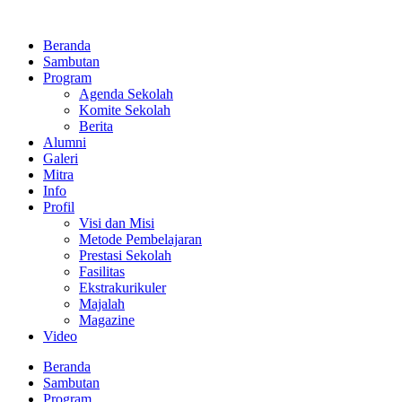
Lewati
ke
Beranda
konten
Sambutan
Program
Agenda Sekolah
Komite Sekolah
Berita
Alumni
Galeri
Mitra
Info
Profil
Visi dan Misi
Metode Pembelajaran
Prestasi Sekolah
Fasilitas
Ekstrakurikuler
Majalah
Magazine
Video
Beranda
Sambutan
Program