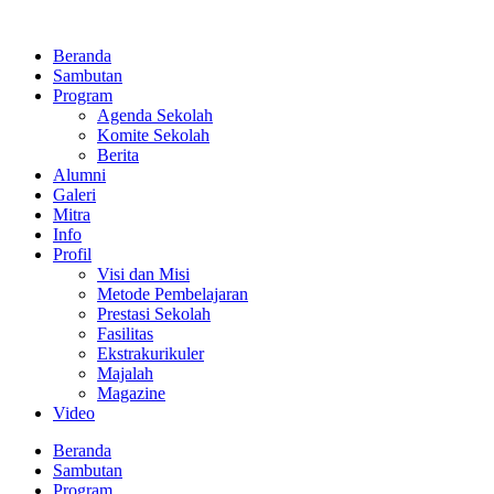
Lewati
ke
Beranda
konten
Sambutan
Program
Agenda Sekolah
Komite Sekolah
Berita
Alumni
Galeri
Mitra
Info
Profil
Visi dan Misi
Metode Pembelajaran
Prestasi Sekolah
Fasilitas
Ekstrakurikuler
Majalah
Magazine
Video
Beranda
Sambutan
Program