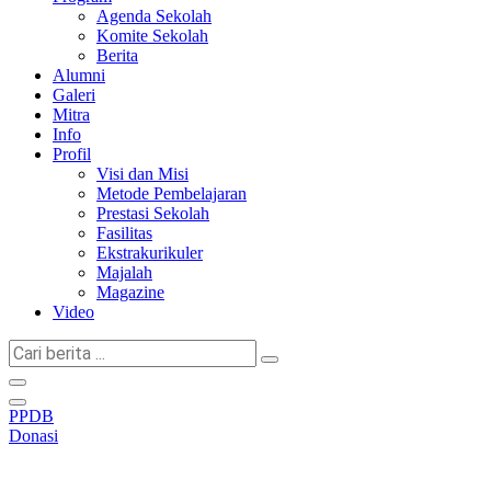
Agenda Sekolah
Komite Sekolah
Berita
Alumni
Galeri
Mitra
Info
Profil
Visi dan Misi
Metode Pembelajaran
Prestasi Sekolah
Fasilitas
Ekstrakurikuler
Majalah
Magazine
Video
Cari
berita
...
PPDB
Donasi