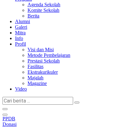
Agenda Sekolah
Komite Sekolah
Berita
Alumni
Galeri
Mitra
Info
Profil
Visi dan Misi
Metode Pembelajaran
Prestasi Sekolah
Fasilitas
Ekstrakurikuler
Majalah
Magazine
Video
Cari
berita
...
PPDB
Donasi