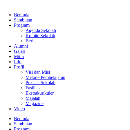
Lewati
ke
Beranda
konten
Sambutan
Program
Agenda Sekolah
Komite Sekolah
Berita
Alumni
Galeri
Mitra
Info
Profil
Visi dan Misi
Metode Pembelajaran
Prestasi Sekolah
Fasilitas
Ekstrakurikuler
Majalah
Magazine
Video
Beranda
Sambutan
Program