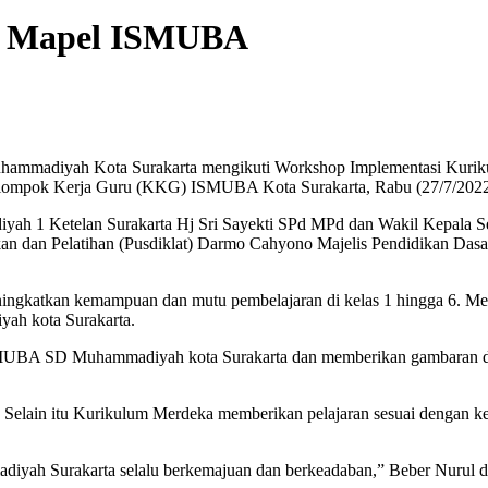
a Mapel ISMUBA
uhammadiyah Kota Surakarta mengikuti Workshop Implementasi Kuriku
lompok Kerja Guru (KKG) ISMUBA Kota Surakarta, Rabu (27/7/202
h 1 Ketelan Surakarta Hj Sri Sayekti SPd MPd dan Wakil Kepala S
kan dan Pelatihan (Pusdiklat) Darmo Cahyono Majelis Pendidikan Da
gkatkan kemampuan dan mutu pembelajaran di kelas 1 hingga 6. Menj
ah kota Surakarta.
 ISMUBA SD Muhammadiyah kota Surakarta dan memberikan gambaran d
 Selain itu Kurikulum Merdeka memberikan pelajaran sesuai dengan ke
diyah Surakarta selalu berkemajuan dan berkeadaban,” Beber Nurul di