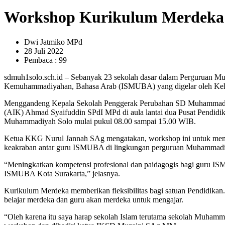
Workshop Kurikulum Merdek
Dwi Jatmiko MPd
28 Juli 2022
Pembaca : 99
sdmuh1solo.sch.id – Sebanyak 23 sekolah dasar dalam Perguruan M
Kemuhammadiyahan, Bahasa Arab (ISMUBA) yang digelar oleh Ke
Menggandeng Kepala Sekolah Penggerak Perubahan SD Muhammadiya
(AIK) Ahmad Syaifuddin SPdI MPd di aula lantai dua Pusat Pendidi
Muhammadiyah Solo mulai pukul 08.00 sampai 15.00 WIB.
Ketua KKG Nurul Jannah SAg mengatakan, workshop ini untuk menin
keakraban antar guru ISMUBA di lingkungan perguruan Muhammadiy
“Meningkatkan kompetensi profesional dan paidagogis bagi guru
ISMUBA Kota Surakarta,” jelasnya.
Kurikulum Merdeka memberikan fleksibilitas bagi satuan Pendidikan.
belajar merdeka dan guru akan merdeka untuk mengajar.
“Oleh karena itu saya harap sekolah Islam terutama sekolah Muhamma