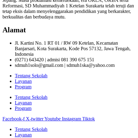
Jepang. Masa proklamasi kemerdekaan, era ORLA, ORBA serta
Reformasi, SD Muhammadiyah 1 Ketelan Surakarta telah teruji dan
tetap eksis dalam menyelenggarakan pendidikan yang berkarakter,
berkualitas dan berbudaya mutu.
Alamat
Jl. Kartini No. 1 RT 01 / RW 09 Ketelan, Kecamatan
Banjarsari, Kota Surakarta, Kode Pos 57132, Jawa Tengah,
Indonesia
(0271) 643420 | admisi 081 390 675 151
sdmuh1solo@gmail.com | sdmuh1ska@yahoo.com
Tentang Sekolah
Layanan
Program
Tentang Sekolah
Layanan
Program
Facebook-f
X-twitter
Youtube
Instagram
Tiktok
Tentang Sekolah
Layanan