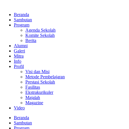
Lewati
ke
Beranda
konten
Sambutan
Program
Agenda Sekolah
Komite Sekolah
Berita
Alumni
Galeri
Mitra
Info
Profil
Visi dan Misi
Metode Pembelajaran
Prestasi Sekolah
Fasilitas
Ekstrakurikuler
Majalah
Magazine
Video
Beranda
Sambutan
Program