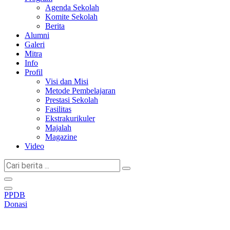
Agenda Sekolah
Komite Sekolah
Berita
Alumni
Galeri
Mitra
Info
Profil
Visi dan Misi
Metode Pembelajaran
Prestasi Sekolah
Fasilitas
Ekstrakurikuler
Majalah
Magazine
Video
Cari
berita
...
PPDB
Donasi