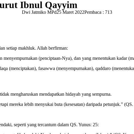
urut Ibnul Qayyim
Dwi Jatmiko MPd
25 Maret 2022
Pembaca : 713
an setiap makhluk. Allah berfirman:
 menyempurnakan (penciptaan-Nya), dan yang menentukan kadar (masi
halaqa (menciptakan), fasawwa (menyempurnakan), qaddaro (menentukan
i tidak mengharuskan mendapatkan hidayah yang sempurna.
pi mereka lebih menyukai buta (kesesatan) daripada petunjuk.” (QS. F
endaki, seperti yang tercantum dalam QS. Yunus: 25: