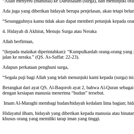
“Allah menyeru (manusia) ke Darussalam (surga), dan menunjuki oran
Ada juga yang diberikan hidayah berupa penjelasan, akan tetapi belu
“Sesungguhnya kamu tidak akan dapat memberi petunjuk kepada orang
4. Hidayah di Akhirat, Menuju Surga atau Neraka
Allah berfirman,
“(kepada malaikat diperintahkan): “Kumpulkanlah orang-orang yang 
jalan ke neraka.” (QS. As-Saffat: 22-23).
Adapun perkataan penghuni surga,
“Segala puji bagi Allah yang telah menunjuki kami kepada (surga) ini
Berangkat dari ayat QS. Al-Baqoroh ayat 2, bahwa Al-Quran sebagai
dengan kesiapan manusia menerima “hudan” tersebut.
Imam Al-Maraghi membagi hudan/hidayah kedalam lima bagian; hida
Hidayatul ilham, hidayah yang diberikan kepada manusia atau binatan
khusus orang yang memiliki tarap iman yang tinggi.