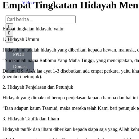
Empat Tingkatan Hidayah Men
Video
Empat tingkatan hidayah, yaitu:
1. Hidayah Umum
Hidayah ini adalah hidayah yang diberikan kepada hewan, manusia, d
PPDB
“Sucikanlah nama Rabbmu Yang Maha Tinggi, yang menciptakan, dan
Donasi
Dalam QS. Al-A’laa ayat 1-3 disebutkan ada empat perkara, yaitu k
(memberi petunjuk).
2. Hidayah Penjelasan dan Petunjuk
Hidayah yang dimaksud berupa penjelasan kepada hamba dan hal in
“Dan adapun kaum Tsamud, maka mereka telah Kami beri petunjuk teta
3. Hidayah Taufik dan Ilham
Hidayah taufik dan ilham diberikan kepada siapa saja yang Allah keh