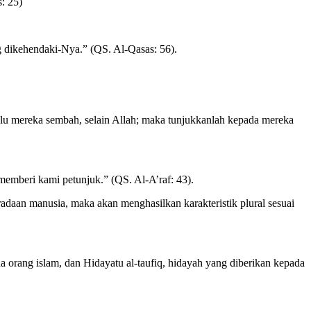
: 25)
 dikehendaki-Nya.” (QS. Al-Qasas: 56).
lu mereka sembah, selain Allah; maka tunjukkanlah kepada mereka
 memberi kami petunjuk.” (QS. Al-A’raf: 43).
daan manusia, maka akan menghasilkan karakteristik plural sesuai
a orang islam, dan Hidayatu al-taufiq, hidayah yang diberikan kepada