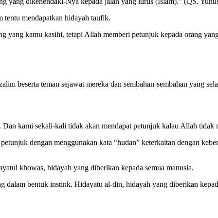
g yang dikehendaki-Nya kepada jalan yang lurus (Islam).” (QS. Yunus
m tentu mendapatkan hidayah taufik.
 yang kamu kasihi, tetapi Allah memberi petunjuk kepada orang yang
zalim beserta teman sejawat mereka dan sembahan-sembahan yang sela
. Dan kami sekali-kali tidak akan mendapat petunjuk kalau Allah tidak
 petunjuk dengan menggunakan kata “hudan” keterkaitan dengan kebera
yatul khowas, hidayah yang diberikan kepada semua manusia.
g dalam bentuk instink. Hidayatu al-din, hidayah yang diberikan kepad