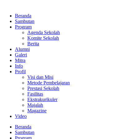
Lewati
ke
Beranda
konten
Sambutan
Program
Agenda Sekolah
Komite Sekolah
Berita
Alumni
Galeri
Mitra
Info
Profil
Visi dan Misi
Metode Pembelajaran
Prestasi Sekolah
Fasilitas
Ekstrakurikuler
Majalah
Magazine
Video
Beranda
Sambutan
Program