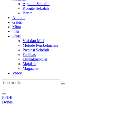
Agenda Sekolah
Komite Sekolah
Berita
Alumni
Galeri
Mitra
Info
Profil
Visi dan Misi
Metode Pembelajaran
Prestasi Sekolah
Fasilitas
Ekstrakurikuler
Majalah
Magazine
Video
Cari
berita
...
PPDB
Donasi