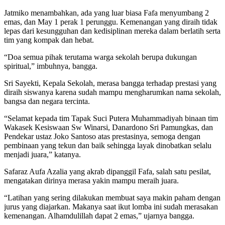
Jatmiko menambahkan, ada yang luar biasa Fafa menyumbang 2
emas, dan May 1 perak 1 perunggu. Kemenangan yang diraih tidak
lepas dari kesungguhan dan kedisiplinan mereka dalam berlatih serta
tim yang kompak dan hebat.
“Doa semua pihak terutama warga sekolah berupa dukungan
spiritual,” imbuhnya, bangga.
Sri Sayekti, Kepala Sekolah, merasa bangga terhadap prestasi yang
diraih siswanya karena sudah mampu mengharumkan nama sekolah,
bangsa dan negara tercinta.
“Selamat kepada tim Tapak Suci Putera Muhammadiyah binaan tim
Wakasek Kesiswaan Sw Winarsi, Danardono Sri Pamungkas, dan
Pendekar ustaz Joko Santoso atas prestasinya, semoga dengan
pembinaan yang tekun dan baik sehingga layak dinobatkan selalu
menjadi juara,” katanya.
Safaraz Aufa Azalia yang akrab dipanggil Fafa, salah satu pesilat,
mengatakan dirinya merasa yakin mampu meraih juara.
“Latihan yang sering dilakukan membuat saya makin paham dengan
jurus yang diajarkan. Makanya saat ikut lomba ini sudah merasakan
kemenangan. Alhamdulillah dapat 2 emas,” ujarnya bangga.