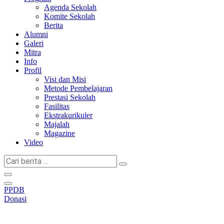
Agenda Sekolah
Komite Sekolah
Berita
Alumni
Galeri
Mitra
Info
Profil
Visi dan Misi
Metode Pembelajaran
Prestasi Sekolah
Fasilitas
Ekstrakurikuler
Majalah
Magazine
Video
Cari
berita
...
PPDB
Donasi