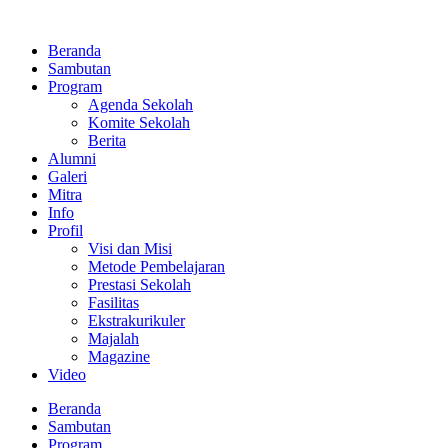
Lewati
ke
Beranda
konten
Sambutan
Program
Agenda Sekolah
Komite Sekolah
Berita
Alumni
Galeri
Mitra
Info
Profil
Visi dan Misi
Metode Pembelajaran
Prestasi Sekolah
Fasilitas
Ekstrakurikuler
Majalah
Magazine
Video
Beranda
Sambutan
Program