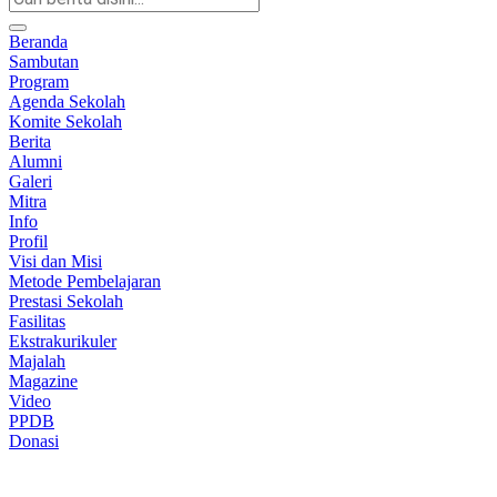
Beranda
Sambutan
Program
Agenda Sekolah
Komite Sekolah
Berita
Alumni
Galeri
Mitra
Info
Profil
Visi dan Misi
Metode Pembelajaran
Prestasi Sekolah
Fasilitas
Ekstrakurikuler
Majalah
Magazine
Video
PPDB
Donasi