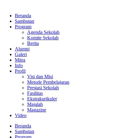
Lewati
ke
Beranda
konten
Sambutan
Program
Agenda Sekolah
Komite Sekolah
Berita
Alumni
Galeri
Mitra
Info
Profil
Visi dan Misi
Metode Pembelajaran
Prestasi Sekolah
Fasilitas
Ekstrakurikuler
Majalah
Magazine
Video
Beranda
Sambutan
Program