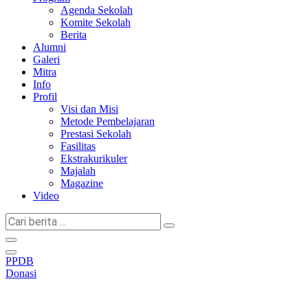
Agenda Sekolah
Komite Sekolah
Berita
Alumni
Galeri
Mitra
Info
Profil
Visi dan Misi
Metode Pembelajaran
Prestasi Sekolah
Fasilitas
Ekstrakurikuler
Majalah
Magazine
Video
Cari
berita
...
PPDB
Donasi