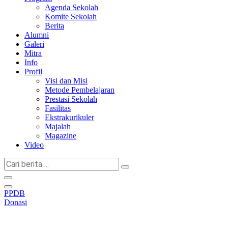
Agenda Sekolah
Komite Sekolah
Berita
Alumni
Galeri
Mitra
Info
Profil
Visi dan Misi
Metode Pembelajaran
Prestasi Sekolah
Fasilitas
Ekstrakurikuler
Majalah
Magazine
Video
Cari
berita
...
PPDB
Donasi