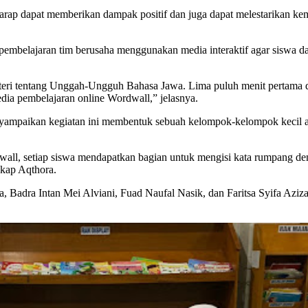
arap dapat memberikan dampak positif dan juga dapat melestarikan ke
elajaran tim berusaha menggunakan media interaktif agar siswa dapat
ateri tentang Unggah-Ungguh Bahasa Jawa. Lima puluh menit pertama
dia pembelajaran online Wordwall,” jelasnya.
ampaikan kegiatan ini membentuk sebuah kelompok-kelompok kecil agar
all, setiap siswa mendapatkan bagian untuk mengisi kata rumpang d
gkap Aqthora.
nia, Badra Intan Mei Alviani, Fuad Naufal Nasik, dan Faritsa Syifa Azi