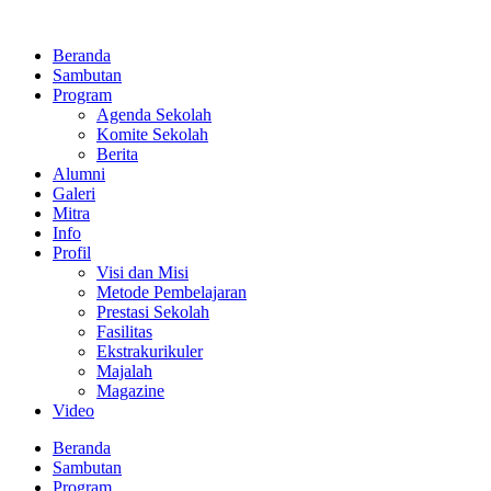
Lewati
ke
Beranda
konten
Sambutan
Program
Agenda Sekolah
Komite Sekolah
Berita
Alumni
Galeri
Mitra
Info
Profil
Visi dan Misi
Metode Pembelajaran
Prestasi Sekolah
Fasilitas
Ekstrakurikuler
Majalah
Magazine
Video
Beranda
Sambutan
Program