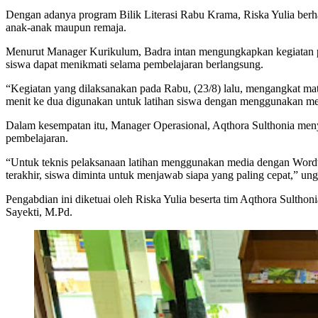
Dengan adanya program Bilik Literasi Rabu Krama, Riska Yulia berh
anak-anak maupun remaja.
Menurut Manager Kurikulum, Badra intan mengungkapkan kegiatan pemb
siswa dapat menikmati selama pembelajaran berlangsung.
“Kegiatan yang dilaksanakan pada Rabu, (23/8) lalu, mengangkat m
menit ke dua digunakan untuk latihan siswa dengan menggunakan me
Dalam kesempatan itu, Manager Operasional, Aqthora Sulthonia meny
pembelajaran.
“Untuk teknis pelaksanaan latihan menggunakan media dengan Wordw
terakhir, siswa diminta untuk menjawab siapa yang paling cepat,” un
Pengabdian ini diketuai oleh Riska Yulia beserta tim Aqthora Sultho
Sayekti, M.Pd.