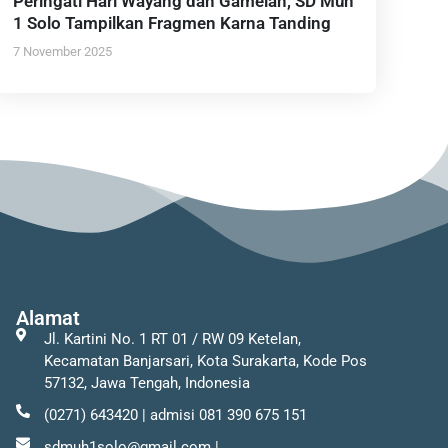
Peringati Hari Wayang dan Gamelan, SD Muh
1 Solo Tampilkan Fragmen Karna Tanding
7 November 2025
Alamat
Jl. Kartini No. 1 RT 01 / RW 09 Ketelan,
Kecamatan Banjarsari, Kota Surakarta, Kode Pos
57132, Jawa Tengah, Indonesia
(0271) 643420 | admisi 081 390 675 151
sdmuh1solo@gmail.com |