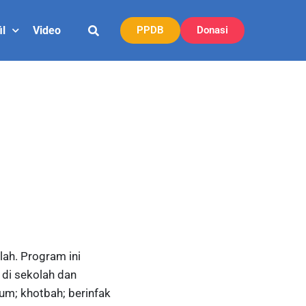
il
Video
PPDB
Donasi
ah. Program ini
di sekolah dan
um; khotbah; berinfak