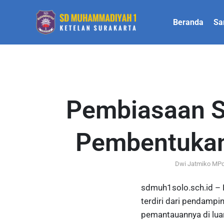
Beranda
Sa
Pembiasaan S
Pembentukan 
Dwi Jatmiko MP
sdmuh1solo.sch.id – K
terdiri dari pendamp
pemantauannya di luar