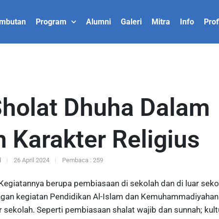
mbutan
Program
Alumni
Galeri
Mitra
Info
Prof
holat Dhuha Dalam
Karakter Religius
d
26 April 2024
Pembaca : 259
egiatannya berupa pembiasaan di sekolah dan di luar sekol
ingan kegiatan Pendidikan Al-Islam dan Kemuhammadiyahan 
 sekolah. Seperti pembiasaan shalat wajib dan sunnah; kult