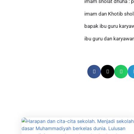
imam sholat dhuha : 
imam dan Khotib shol
bapak ibu guru karya
ibu guru dan karyawa