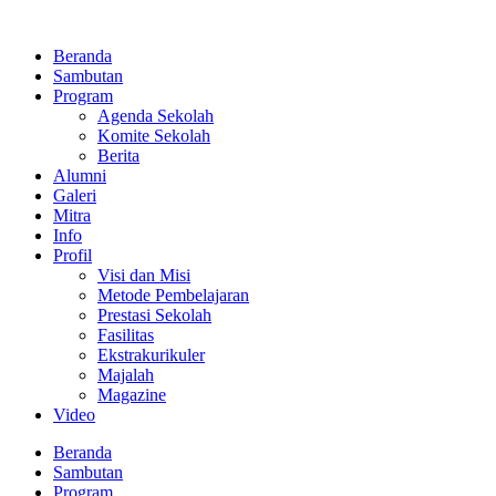
Lewati
ke
Beranda
konten
Sambutan
Program
Agenda Sekolah
Komite Sekolah
Berita
Alumni
Galeri
Mitra
Info
Profil
Visi dan Misi
Metode Pembelajaran
Prestasi Sekolah
Fasilitas
Ekstrakurikuler
Majalah
Magazine
Video
Beranda
Sambutan
Program