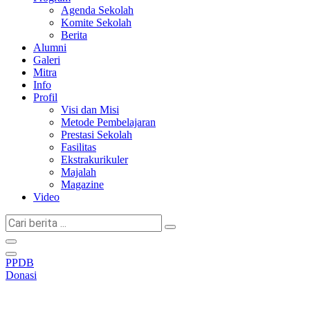
Agenda Sekolah
Komite Sekolah
Berita
Alumni
Galeri
Mitra
Info
Profil
Visi dan Misi
Metode Pembelajaran
Prestasi Sekolah
Fasilitas
Ekstrakurikuler
Majalah
Magazine
Video
Cari
berita
...
PPDB
Donasi