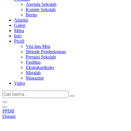
Agenda Sekolah
Komite Sekolah
Berita
Alumni
Galeri
Mitra
Info
Profil
Visi dan Misi
Metode Pembelajaran
Prestasi Sekolah
Fasilitas
Ekstrakurikuler
Majalah
Magazine
Video
Cari
berita
...
PPDB
Donasi