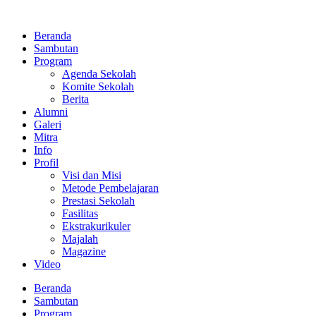
Lewati
ke
Beranda
konten
Sambutan
Program
Agenda Sekolah
Komite Sekolah
Berita
Alumni
Galeri
Mitra
Info
Profil
Visi dan Misi
Metode Pembelajaran
Prestasi Sekolah
Fasilitas
Ekstrakurikuler
Majalah
Magazine
Video
Beranda
Sambutan
Program