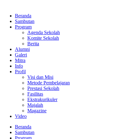
Lewati
ke
Beranda
konten
Sambutan
Program
Agenda Sekolah
Komite Sekolah
Berita
Alumni
Galeri
Mitra
Info
Profil
Visi dan Misi
Metode Pembelajaran
Prestasi Sekolah
Fasilitas
Ekstrakurikuler
Majalah
Magazine
Video
Beranda
Sambutan
Program