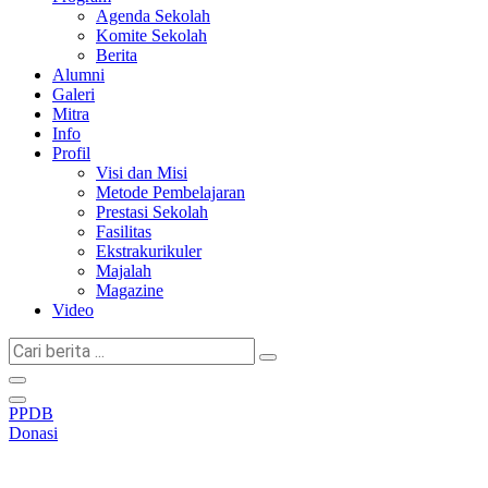
Agenda Sekolah
Komite Sekolah
Berita
Alumni
Galeri
Mitra
Info
Profil
Visi dan Misi
Metode Pembelajaran
Prestasi Sekolah
Fasilitas
Ekstrakurikuler
Majalah
Magazine
Video
Cari
berita
...
PPDB
Donasi