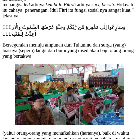
menangis.
Ied
artinya
kembali
.
Fitroh
artinya
suci
,
bersih
. Hidayah
itu cahaya, penerangan. Idul Fitri itu fungsi sosial nya sangat kuat,”
jelasnya.
وَسَارِعُوْٓا اِلٰى مَغْفِرَةٍ مِّنْ رَّبِّكُمْ وَجَنَّةٍ عَرْضُهَا السَّمٰوٰتُ وَالْاَرْضُۙ
اُعِدَّتْ لِلْمُتَّقِيْنَۙ
Bersegeralah menuju ampunan dari Tuhanmu dan surga (yang)
luasnya (seperti) langit dan bumi yang disediakan bagi orang-orang
yang bertakwa,
(yaitu) orang-orang yang menafkahkan (hartanya), baik di waktu
lapang maupun sempit, dan orang-orang yang menahan amarahnya