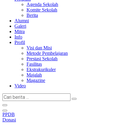
Agenda Sekolah
Komite Sekolah
Berita
Alumni
Galeri
Mitra
Info
Profil
Visi dan Misi
Metode Pembelajaran
Prestasi Sekolah
Fasilitas
Ekstrakurikuler
Majalah
Magazine
Video
Cari
berita
...
PPDB
Donasi