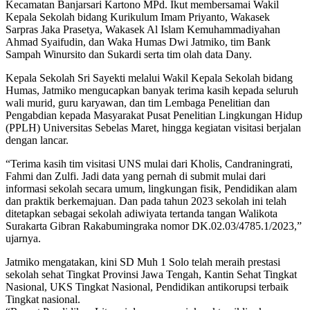
Kecamatan Banjarsari Kartono MPd. Ikut membersamai Wakil
Kepala Sekolah bidang Kurikulum Imam Priyanto, Wakasek
Sarpras Jaka Prasetya, Wakasek Al Islam Kemuhammadiyahan
Ahmad Syaifudin, dan Waka Humas Dwi Jatmiko, tim Bank
Sampah Winursito dan Sukardi serta tim olah data Dany.
Kepala Sekolah Sri Sayekti melalui Wakil Kepala Sekolah bidang
Humas, Jatmiko mengucapkan banyak terima kasih kepada seluruh
wali murid, guru karyawan, dan tim Lembaga Penelitian dan
Pengabdian kepada Masyarakat Pusat Penelitian Lingkungan Hidup
(PPLH) Universitas Sebelas Maret, hingga kegiatan visitasi berjalan
dengan lancar.
“Terima kasih tim visitasi UNS mulai dari Kholis, Candraningrati,
Fahmi dan Zulfi. Jadi data yang pernah di submit mulai dari
informasi sekolah secara umum, lingkungan fisik, Pendidikan alam
dan praktik berkemajuan. Dan pada tahun 2023 sekolah ini telah
ditetapkan sebagai sekolah adiwiyata tertanda tangan Walikota
Surakarta Gibran Rakabumingraka nomor DK.02.03/4785.1/2023,”
ujarnya.
Jatmiko mengatakan, kini SD Muh 1 Solo telah meraih prestasi
sekolah sehat Tingkat Provinsi Jawa Tengah, Kantin Sehat Tingkat
Nasional, UKS Tingkat Nasional, Pendidikan antikorupsi terbaik
Tingkat nasional.