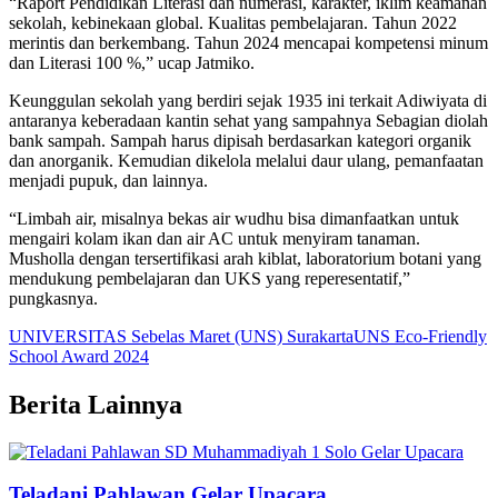
“Raport Pendidikan Literasi dan numerasi, karakter, iklim keamanan
sekolah, kebinekaan global. Kualitas pembelajaran. Tahun 2022
merintis dan berkembang. Tahun 2024 mencapai kompetensi minum
dan Literasi 100 %,” ucap Jatmiko.
Keunggulan sekolah yang berdiri sejak 1935 ini terkait Adiwiyata di
antaranya keberadaan kantin sehat yang sampahnya Sebagian diolah
bank sampah. Sampah harus dipisah berdasarkan kategori organik
dan anorganik. Kemudian dikelola melalui daur ulang, pemanfaatan
menjadi pupuk, dan lainnya.
“Limbah air, misalnya bekas air wudhu bisa dimanfaatkan untuk
mengairi kolam ikan dan air AC untuk menyiram tanaman.
Musholla dengan tersertifikasi arah kiblat, laboratorium botani yang
mendukung pembelajaran dan UKS yang reperesentatif,”
pungkasnya.
UNIVERSITAS Sebelas Maret (UNS) Surakarta
UNS Eco-Friendly
School Award 2024
Berita Lainnya
Teladani Pahlawan Gelar Upacara