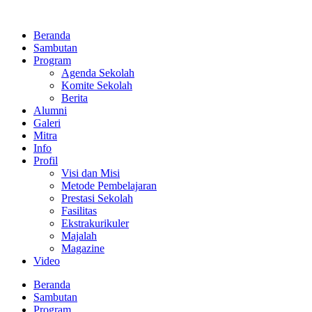
Lewati
ke
Beranda
konten
Sambutan
Program
Agenda Sekolah
Komite Sekolah
Berita
Alumni
Galeri
Mitra
Info
Profil
Visi dan Misi
Metode Pembelajaran
Prestasi Sekolah
Fasilitas
Ekstrakurikuler
Majalah
Magazine
Video
Beranda
Sambutan
Program