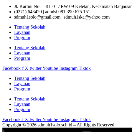
Jl. Kartini No. 1 RT 01 / RW 09 Ketelan, Kecamatan Banjarsa
(0271) 643420 | admisi 081 390 675 151
sdmuh1solo@gmail.com | sdmuh1ska@yahoo.com
Tentang Sekolah
Layanan
Program
Tentang Sekolah
Layanan
Program
Facebook-f
X-twitter
Youtube
Instagram
Tiktok
Tentang Sekolah
Layanan
Program
Tentang Sekolah
Layanan
Program
Facebook-f
X-twitter
Youtube
Instagram
Tiktok
Copyright © 2026 sdmuh1solo.sch.id – All Rights Reserved