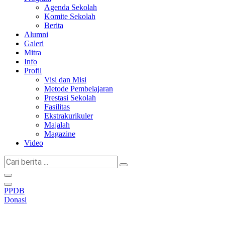
Agenda Sekolah
Komite Sekolah
Berita
Alumni
Galeri
Mitra
Info
Profil
Visi dan Misi
Metode Pembelajaran
Prestasi Sekolah
Fasilitas
Ekstrakurikuler
Majalah
Magazine
Video
Cari
berita
...
PPDB
Donasi