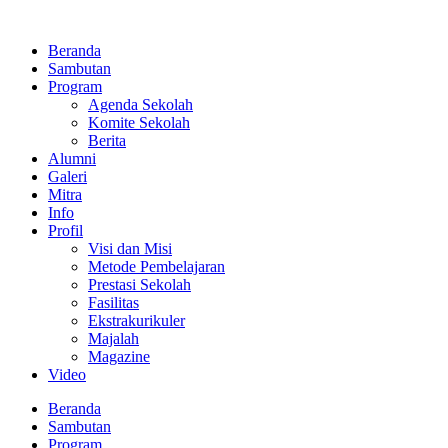
Lewati
ke
Beranda
konten
Sambutan
Program
Agenda Sekolah
Komite Sekolah
Berita
Alumni
Galeri
Mitra
Info
Profil
Visi dan Misi
Metode Pembelajaran
Prestasi Sekolah
Fasilitas
Ekstrakurikuler
Majalah
Magazine
Video
Beranda
Sambutan
Program