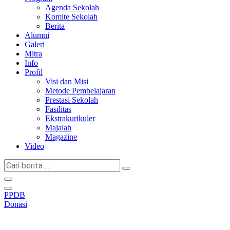
Agenda Sekolah
Komite Sekolah
Berita
Alumni
Galeri
Mitra
Info
Profil
Visi dan Misi
Metode Pembelajaran
Prestasi Sekolah
Fasilitas
Ekstrakurikuler
Majalah
Magazine
Video
Cari
berita
...
PPDB
Donasi