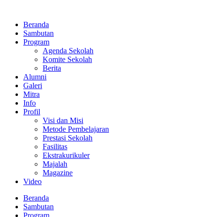
Lewati
ke
Beranda
konten
Sambutan
Program
Agenda Sekolah
Komite Sekolah
Berita
Alumni
Galeri
Mitra
Info
Profil
Visi dan Misi
Metode Pembelajaran
Prestasi Sekolah
Fasilitas
Ekstrakurikuler
Majalah
Magazine
Video
Beranda
Sambutan
Program